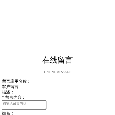
在线留言
ONLINE MESSAGE
留言应用名称：
客户留言
描述：
*
留言内容：
姓名：