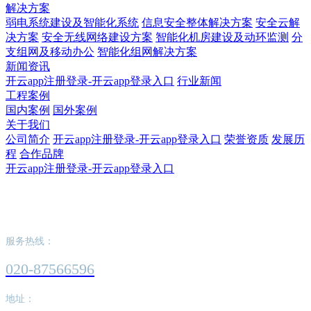
解决方案
弱电系统建设及智能化系统
信息安全整体解决方案
安全云解
决方案
安全无线网络建设方案
智能化机房建设及动环监测
分
支组网及移动办公
智能化组网解决方案
新闻资讯
开云app注册登录-开云app登录入口
行业新闻
工程案例
国内案例
国外案例
关于我们
公司简介
开云app注册登录-开云app登录入口
荣誉资质
发展历
程
合作品牌
开云app注册登录-开云app登录入口
开云app注册登录-开云app登录入口
服务热线：
020-87566596
地址：