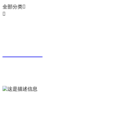
全部分类


开云app注册登录-开云app登录入口
服务热线：
020-87566596
地址：
广州市萝岗区科学城科学大道绿地中央广场E栋2716室